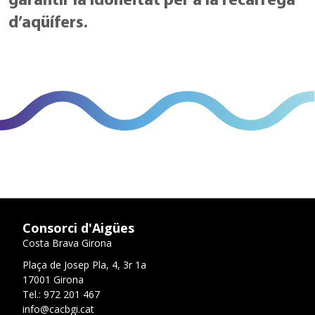
garantir la idoneïtat per a la recàrrega
d’aqüífers.
Consorci d'Aigües
Costa Brava Girona
Plaça de Josep Pla, 4, 3r 1a
17001 Girona
Tel.: 972 201 467
info@cacbgi.cat