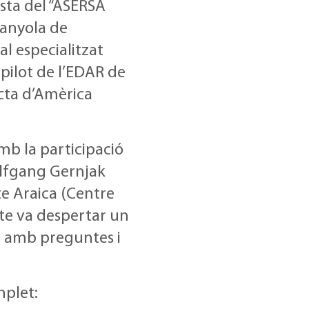
ista del “ASERSA
panyola de
al especialitzat
 pilot de l’EDAR de
ecta d’Amèrica
mb la participació
olfgang Gernjak
ate Araica (Centre
te va despertar un
nt amb preguntes i
mplet: