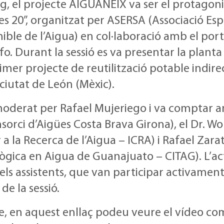
ig, el projecte AIGUANEIX va ser el protagon
s 20”, organitzat per ASERSA (Associació Es
nible de l’Aigua) en col·laboració amb el port
o. Durant la sessió es va presentar la planta
imer projecte de reutilització potable indir
a ciutat de León (Mèxic).
moderat per Rafael Mujeriego i va comptar a
sorci d’Aigües Costa Brava Girona), el Dr. W
r a la Recerca de l’Aigua – ICRA) i Rafael Zar
ògica en Aigua de Guanajuato – CITAG). L’ac
 els assistents, que van participar activame
 de la sessió.
te, en aquest enllaç podeu veure el vídeo co