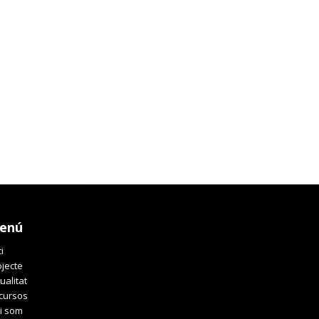
enú
ci
ojecte
ualitat
cursos
i som