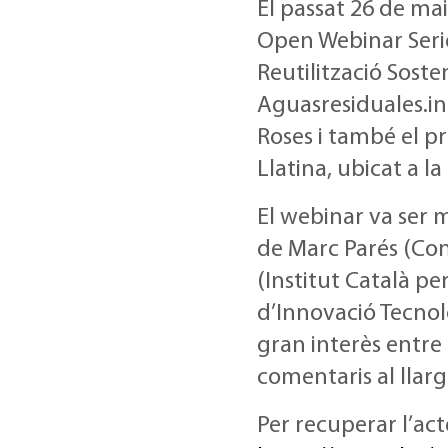
El passat 26 de ma
Open Webinar Serie
Reutilització Soste
Aguasresiduales.inf
Roses i també el pr
Llatina, ubicat a l
El webinar va ser 
de Marc Parés (Con
(Institut Català pe
d’Innovació Tecnol
gran interès entre
comentaris al llarg
Per recuperar l’ac