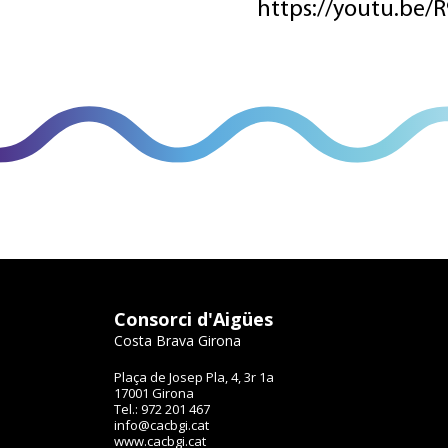
https://youtu.be
Consorci d'Aigües
Costa Brava Girona
Plaça de Josep Pla, 4, 3r 1a
17001 Girona
Tel.: 972 201 467
info@cacbgi.cat
www.cacbgi.cat