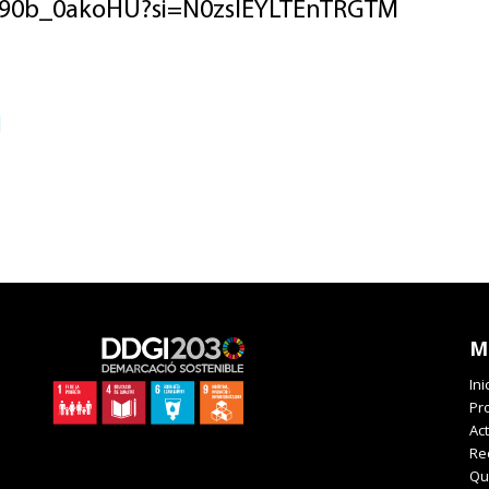
/R90b_0akoHU?si=N0zslEYLTEnTRGTM
M
Ini
Pr
Act
Re
Qu